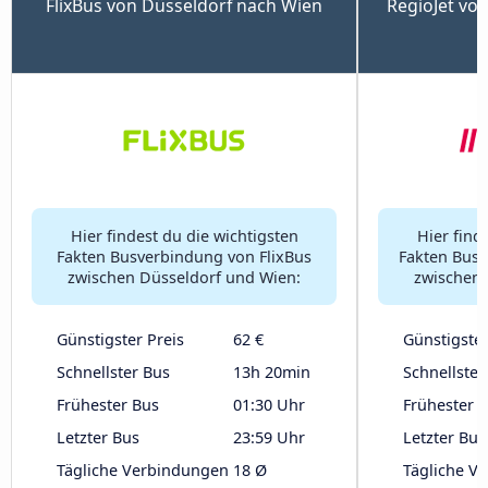
FlixBus von Düsseldorf nach Wien
RegioJet vo
Hier findest du die wichtigsten
Hier find
Fakten Busverbindung von FlixBus
Fakten Busv
zwischen Düsseldorf und Wien:
zwischen 
Günstigster Preis
62 €
Günstigster
Schnellster Bus
13h 20min
Schnellster
Frühester Bus
01:30 Uhr
Frühester 
Letzter Bus
23:59 Uhr
Letzter Bus
Tägliche Verbindungen
18 Ø
Tägliche V