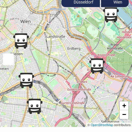
Düsseldorf
Wien
+
−
©
OpenStreetMap
contributors