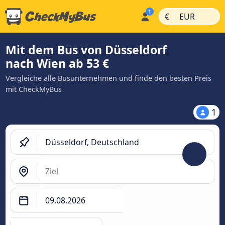
|
|
€
EUR
Mit dem Bus von Düsseldorf
nach Wien ab 53 €
Vergleiche alle Busunternehmen und finde den besten Preis
mit CheckMyBus
1