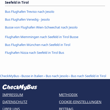
Seefeld in Tirol
Bus Flughafen Treviso nach Jesolo
Bus Flughafen Venedig - Jesolo
Busse von Flughafen Wien-Schwechat nach Jesolo
Flughafen Memmingen nach Seefeld in Tirol Busse
Bus Flughafen München nach Seefeld in Tirol
Flughafen Nizza nach Seefeld in Tirol Bus
CheckMyBus
›
Busse in Italien
›
Bus nach Jesolo
›
Bus nach Seefeld in Tirol
IMPRESSUM
METHODIK
DATENSCHUTZ
COOKIE-EINSTELLUNGEN
ÜBER UNS
BEITRAG