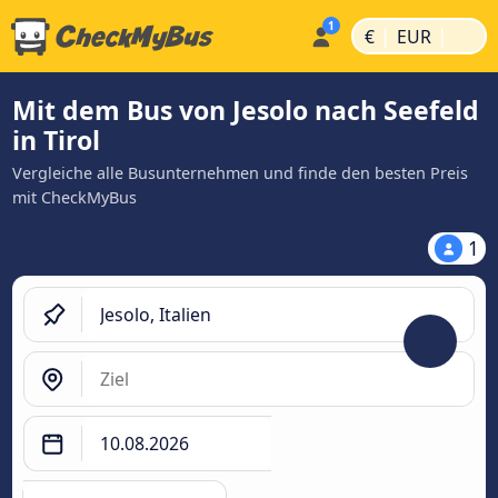
|
|
€
EUR
Mit dem Bus von Jesolo nach Seefeld
in Tirol
Vergleiche alle Busunternehmen und finde den besten Preis
mit CheckMyBus
1