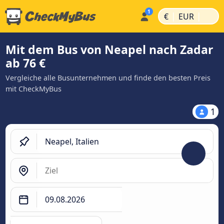
|
|
€
EUR
Mit dem Bus von Neapel nach Zadar
ab 76 €
Vergleiche alle Busunternehmen und finde den besten Preis
mit CheckMyBus
1