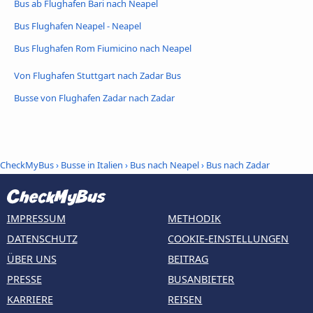
Bus ab Flughafen Bari nach Neapel
Bus Flughafen Neapel - Neapel
Bus Flughafen Rom Fiumicino nach Neapel
Von Flughafen Stuttgart nach Zadar Bus
Busse von Flughafen Zadar nach Zadar
CheckMyBus
›
Busse in Italien
›
Bus nach Neapel
›
Bus nach Zadar
IMPRESSUM
METHODIK
DATENSCHUTZ
COOKIE-EINSTELLUNGEN
ÜBER UNS
BEITRAG
PRESSE
BUSANBIETER
KARRIERE
REISEN