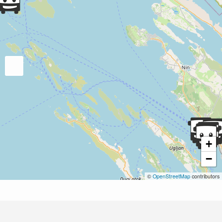
+
−
©
OpenStreetMap
contributors