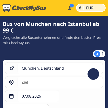
|
|
€
EUR
Bus von München nach Istanbul ab
99 €
Vergleiche alle Busunternehmen und finde den besten Preis
mit CheckMyBus
1