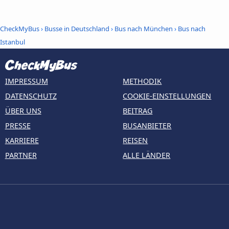
CheckMyBus
›
Busse in Deutschland
›
Bus nach München
›
Bus nach
Istanbul
IMPRESSUM
METHODIK
DATENSCHUTZ
COOKIE-EINSTELLUNGEN
ÜBER UNS
BEITRAG
PRESSE
BUSANBIETER
KARRIERE
REISEN
PARTNER
ALLE LÄNDER