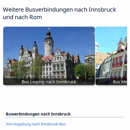
Weitere Busverbindungen nach Innsbruck
und nach Rom
Bus Leipzig nach Innsbruck
Bus Mem
Busverbindungen nach Innsbruck
Von Augsburg nach Innsbruck Bus