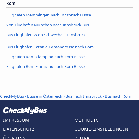
Rom
Flughafen Memmingen nach Innsbruck Busse
Von Flughafen München nach Innsbruck Bus
Bus Flughafen Wien-Schwechat - Innsbruck
Bus Flughafen Catania-Fontanarossa nach Rom
Flughafen Rom-Ciampino nach Rom Busse
Flughafen Rom Fiumicino nach Rom Busse
CheckMyBus
›
Busse in Österreich
›
Bus nach Innsbruck
›
Bus nach Rom
IMPRESSUM
METHODIK
DATENSCHUTZ
COOKIE-EINSTELLUNGEN
ÜBER UNS
BEITRAG