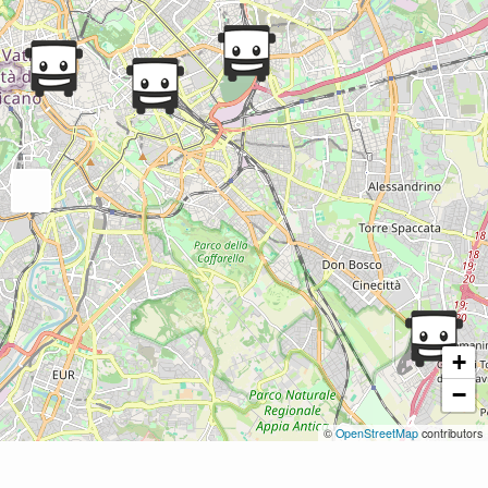
+
−
©
OpenStreetMap
contributors