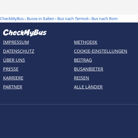
CheckMyBus
›
Busse in Italien
›
Bus nach Termoli
›
Bus nach Rom
IMPRESSUM
METHODIK
DATENSCHUTZ
COOKIE-EINSTELLUNGEN
ÜBER UNS
BEITRAG
PRESSE
BUSANBIETER
KARRIERE
REISEN
PARTNER
ALLE LÄNDER