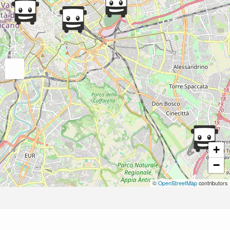
+
−
©
OpenStreetMap
contributors