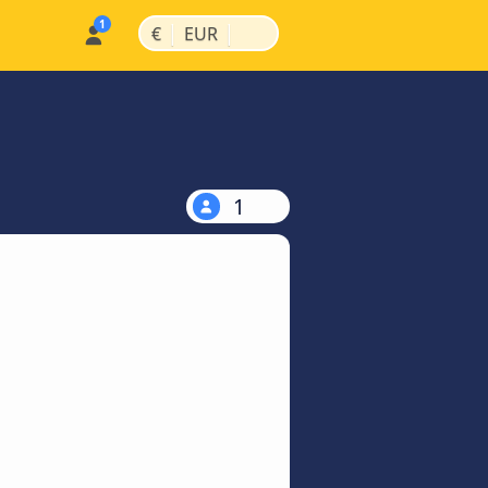
|
|
€
EUR
1