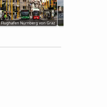
 Flughafen Nürnberg von Graz
Von Dresden nach Ingo