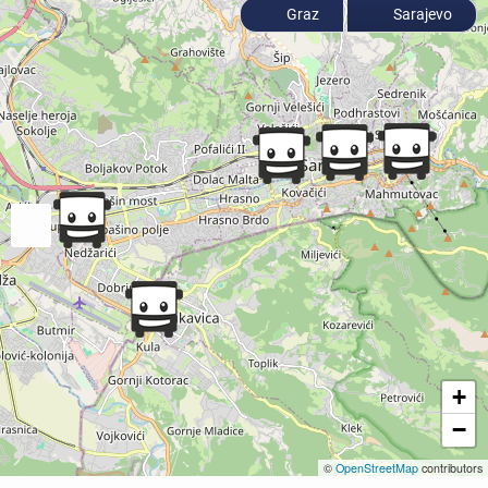
Graz
Sarajevo
+
−
©
OpenStreetMap
contributors