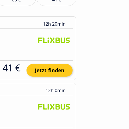
12h 20min
41 €
Jetzt finden
12h 0min