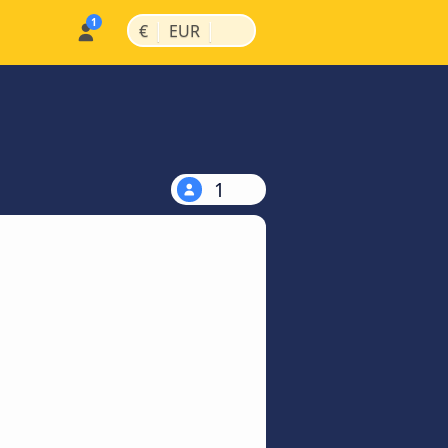
|
|
€
EUR
1