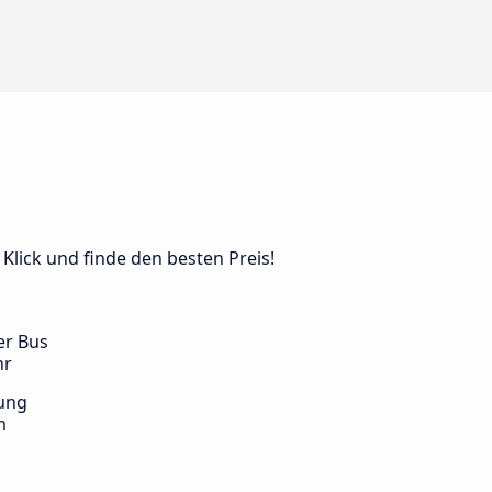
 Klick und finde den besten Preis!
er Bus
hr
ung
m