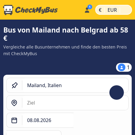
|
|
€
EUR
Bus von Mailand nach Belgrad ab 58
€
Vergleiche alle Busunternehmen und finde den besten Preis
mit CheckMyBus
1