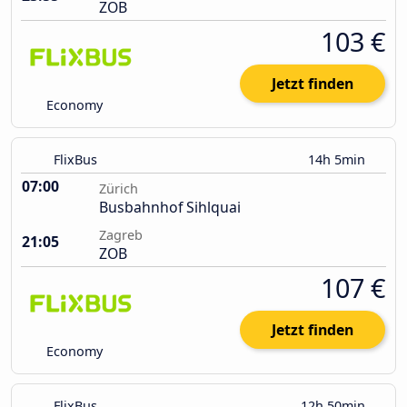
ZOB
103 €
Jetzt finden
Economy
FlixBus
14h 5min
07:00
Zürich
Busbahnhof Sihlquai
Zagreb
21:05
ZOB
107 €
Jetzt finden
Economy
FlixBus
12h 50min