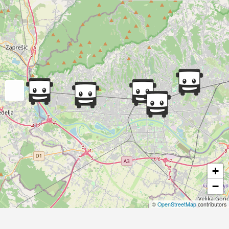
+
−
©
OpenStreetMap
contributors