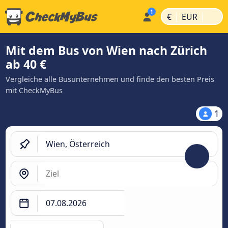
|
|
€
EUR
Mit dem Bus von Wien nach Zürich
ab 40 €
Vergleiche alle Busunternehmen und finde den besten Preis
mit CheckMyBus
1