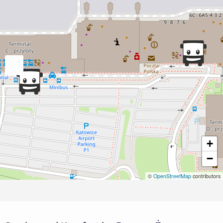
+
−
©
OpenStreetMap
contributors