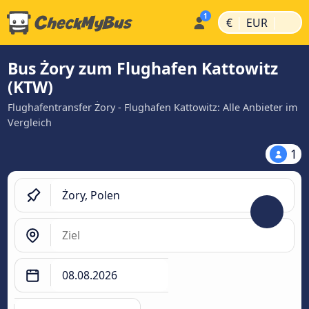
|
|
€
EUR
Bus Żory zum Flughafen Kattowitz
(KTW)
Flughafentransfer Żory - Flughafen Kattowitz: Alle Anbieter im
Vergleich
1