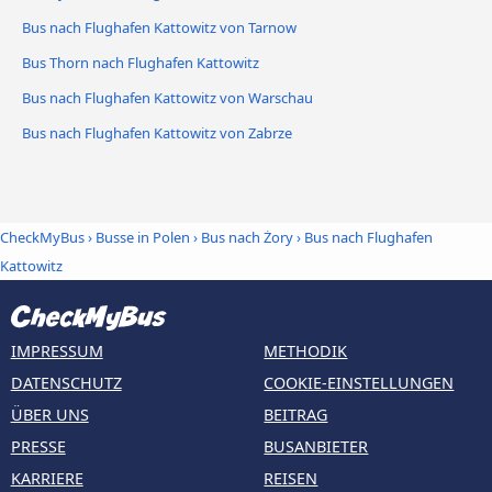
Bus nach Flughafen Kattowitz von Tarnow
Bus Thorn nach Flughafen Kattowitz
Bus nach Flughafen Kattowitz von Warschau
Bus nach Flughafen Kattowitz von Zabrze
CheckMyBus
›
Busse in Polen
›
Bus nach Żory
›
Bus nach Flughafen
Kattowitz
IMPRESSUM
METHODIK
DATENSCHUTZ
COOKIE-EINSTELLUNGEN
ÜBER UNS
BEITRAG
PRESSE
BUSANBIETER
KARRIERE
REISEN