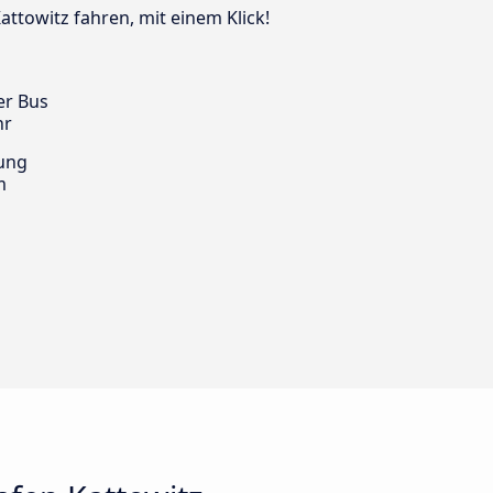
attowitz fahren, mit einem Klick!
er Bus
hr
ung
m