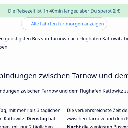
2 €
Die Reisezeit ist 1h 40min länger, aber Du sparst
Alle Fahrten für morgen anzeigen
 den günstigsten Bus von Tarnow nach Flughafen Kattowitz 
sen.
rbindungen zwischen Tarnow und dem
rbindungen zwischen Tarnow und dem Flughafen Kattowitz z
Tag, mit mehr als 3 täglichen
Die verkehrsreichste Zeit de
n Kattowitz.
Dienstag
hat
zwischen Tarnow und dem F
gen, mit nur 2 täglichen
Nacht
die wenigsten Busve