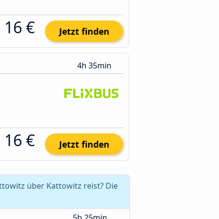
16 €
Jetzt finden
4h 35min
16 €
Jetzt finden
owitz über Kattowitz reist? Die
5h 25min