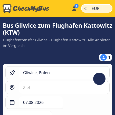
|
|
€
EUR
Bus Gliwice zum Flughafen Kattowitz
(KTW)
Flughafentransfer Gliwice - Flughafen Kattowitz: Alle Anbieter
im Vergleich
1