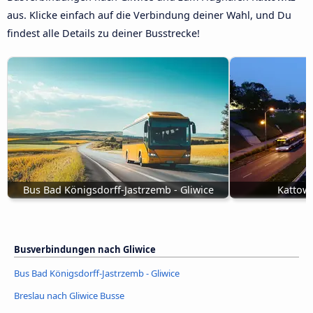
aus. Klicke einfach auf die Verbindung deiner Wahl, und Du
findest alle Details zu deiner Busstrecke!
Bus Bad Königsdorff-Jastrzemb - Gliwice
Kattowi
Busverbindungen nach Gliwice
Bus Bad Königsdorff-Jastrzemb - Gliwice
Breslau nach Gliwice Busse