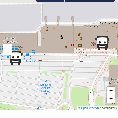
+
−
©
OpenStreetMap
contributors