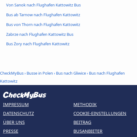
Von Sanok nach Flughafen Kattowitz Bus
Bus ab Tarnow nach Flughafen Kattowitz
Bus von Thorn nach Flughafen Kattowitz
Zabrze nach Flughafen Kattowitz Bus
Bus Żory nach Flughafen Kattowitz
CheckMyBus
›
Busse in Polen
›
Bus nach Gliwice
›
Bus nach Flughafen
Kattowitz
IMPRESSUM
METHODIK
DATENSCHUTZ
COOKIE-EINSTELLUNGEN
ÜBER UNS
BEITRAG
PRESSE
BUSANBIETER