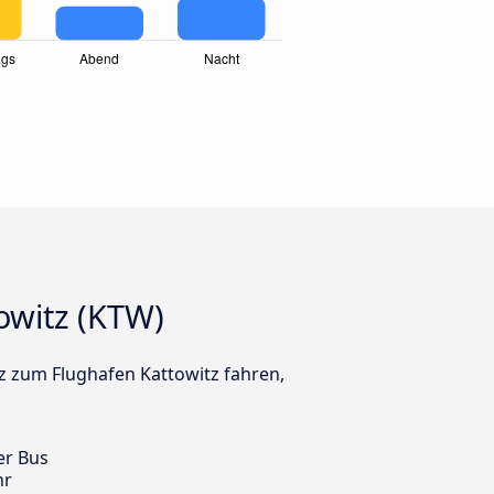
owitz (KTW)
tz zum Flughafen Kattowitz fahren,
er Bus
hr