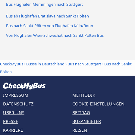
Bus Flughafen Memmingen nach Stuttgart
Bus ab Flughafen Bratislava nach Sankt Pölten
Bus nach Sankt Pölten von Flughafen Köln/Bonn
Von Flughafen Wien-Schwechat nach Sankt Pölten Bus
CheckMyBus
›
Busse in Deutschland
›
Bus nach Stuttgart
›
Bus nach Sankt
Pölten
IMPRESSUM
METHODIK
DATENSCHUTZ
COOKIE-EINSTELLUNGEN
ÜBER UNS
BEITRAG
PRESSE
BUSANBIETER
KARRIERE
REISEN