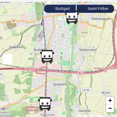
Stuttgart
Sankt Pölten
+
−