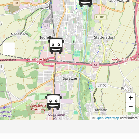
+
−
©
OpenStreetMap
contributors