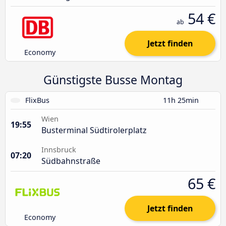
54 €
ab
Jetzt finden
Economy
Günstigste Busse Montag
FlixBus
11h 25min
Wien
19:55
Busterminal Südtirolerplatz
Innsbruck
07:20
Südbahnstraße
65 €
Jetzt finden
Economy