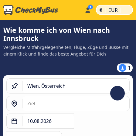
|
|
€
EUR
Wie komme ich von Wien nach
Innsbruck
Vergleiche Mitfahrgelegenheiten, Flüge, Züge und Busse mit
einem Klick und finde das beste Angebot für Dich
1