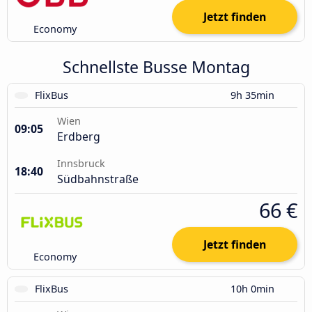
Jetzt finden
Economy
Schnellste Busse Montag
FlixBus
9h 35min
Wien
09:05
Erdberg
Innsbruck
18:40
Südbahnstraße
66 €
Jetzt finden
Economy
FlixBus
10h 0min