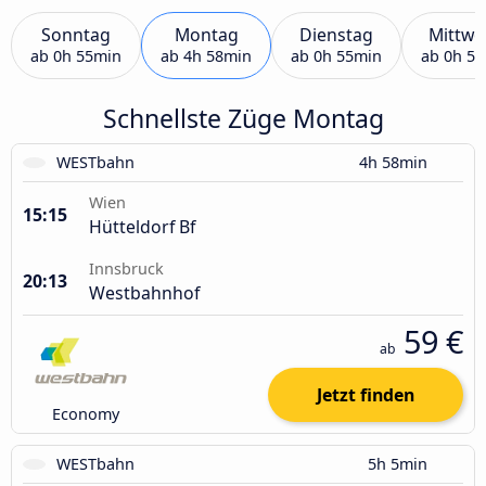
Sonntag
Montag
Dienstag
Mittwo
ab
0h 55min
ab
4h 58min
ab
0h 55min
ab
0h 5
Schnellste Züge Montag
WESTbahn
4h 58min
Wien
15:15
Hütteldorf Bf
Innsbruck
20:13
Westbahnhof
59 €
ab
Jetzt finden
Economy
WESTbahn
5h 5min