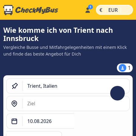
|
|
€
EUR
Wie komme ich von Trient nach
Innsbruck
Vergleiche Busse und Mitfahrgelegenheiten mit einem Klick
und finde das beste Angebot für Dich
1