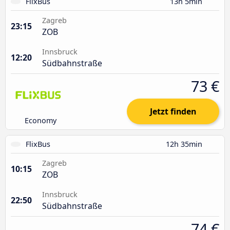
FlixBus
13h 5min
Zagreb
23:15
ZOB
Innsbruck
12:20
Südbahnstraße
73 €
Jetzt finden
Economy
FlixBus
12h 35min
Zagreb
10:15
ZOB
Innsbruck
22:50
Südbahnstraße
74 €