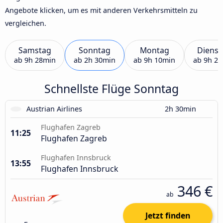
Angebote klicken, um es mit anderen Verkehrsmitteln zu
vergleichen.
Samstag
Sonntag
Montag
Dienst
ab
9h 28min
ab
2h 30min
ab
9h 10min
ab
9h 2
Schnellste Flüge Sonntag
Austrian Airlines
2h 30min
Flughafen Zagreb
11:25
Flughafen Zagreb
Flughafen Innsbruck
13:55
Flughafen Innsbruck
346 €
ab
Jetzt finden