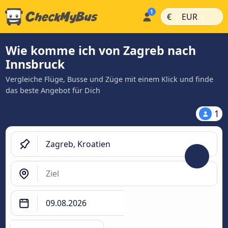
|
|
€
EUR
Wie komme ich von Zagreb nach
Innsbruck
Vergleiche Flüge, Busse und Züge mit einem Klick und finde
das beste Angebot für Dich
1