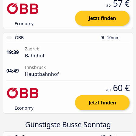
57 €
ab
Jetzt finden
Economy
ÖBB
9h 10min
Zagreb
19:39
Bahnhof
Innsbruck
04:49
Hauptbahnhof
60 €
ab
Jetzt finden
Economy
Günstigste Busse Sonntag