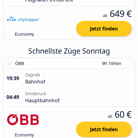
649 €
ab
Jetzt finden
Economy
Schnellste Züge Sonntag
ÖBB
9h 10min
Zagreb
19:39
Bahnhof
Innsbruck
04:49
Hauptbahnhof
60 €
ab
Jetzt finden
Economy