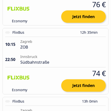
76 €
Jetzt finden
Economy
FlixBus
12h 35min
Zagreb
10:15
ZOB
Innsbruck
22:50
Südbahnstraße
74 €
Jetzt finden
Economy
FlixBus
13h 0min
Zagreb