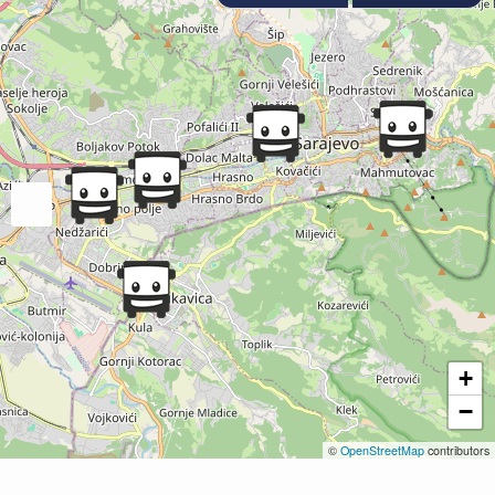
+
−
©
OpenStreetMap
contributors