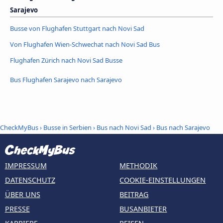
Sarajevo
Busse von Flughafen Stuttgart nach Novi Sad
Von Flughafen Wien-Schwechat nach Novi Sad Bus
Flughafen Zürich nach Novi Sad Busse
Bus Flughafen Sarajevo nach Sarajevo
CheckMyBus
›
Busse in Serbien
›
Bus nach Novi Sad
›
Bus nach Sarajevo
IMPRESSUM
METHODIK
DATENSCHUTZ
COOKIE-EINSTELLUNGEN
ÜBER UNS
BEITRAG
PRESSE
BUSANBIETER