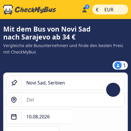
|
|
€
EUR
Mit dem Bus von Novi Sad
nach Sarajevo ab 34 €
Vergleiche alle Busunternehmen und finde den besten Preis
mit CheckMyBus
1