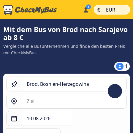
|
|
€
EUR
Mit dem Bus von Brod nach Sarajevo
ab 8 €
Vergleiche alle Busunternehmen und finde den besten Preis
mit CheckMyBus
1