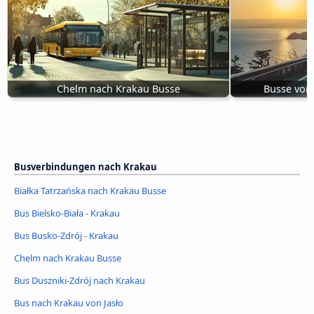
Chelm nach Krakau Busse
Busse von
Busverbindungen nach Krakau
Białka Tatrzańska nach Krakau Busse
Bus Bielsko-Biała - Krakau
Bus Busko-Zdrój - Krakau
Chelm nach Krakau Busse
Bus Duszniki-Zdrój nach Krakau
Bus nach Krakau von Jasło