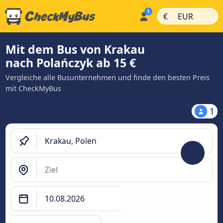
|
|
€
EUR
Mit dem Bus von Krakau
nach Polańczyk ab 15 €
Vergleiche alle Busunternehmen und finde den besten Preis
mit CheckMyBus
1