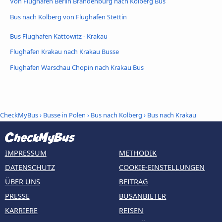
Von Flughafen Berlin Brandenburg nach Kolberg Bus
Bus nach Kolberg von Flughafen Stettin
Bus Flughafen Kattowitz - Krakau
Flughafen Krakau nach Krakau Busse
Flughafen Warschau Chopin nach Krakau Bus
CheckMyBus
›
Busse in Polen
›
Bus nach Kolberg
›
Bus nach Krakau
IMPRESSUM
METHODIK
DATENSCHUTZ
COOKIE-EINSTELLUNGEN
ÜBER UNS
BEITRAG
PRESSE
BUSANBIETER
KARRIERE
REISEN