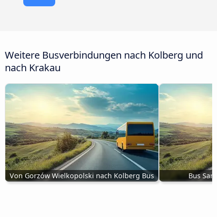
Weitere Busverbindungen nach Kolberg und
nach Krakau
Von Gorzów Wielkopolski nach Kolberg Bus
Bus Sar