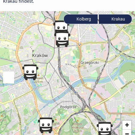
Krakau findest.
Kolberg
Krakau
+
−