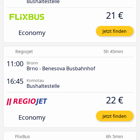
Bushaltestelle
21 €
Economy
Jetzt finden
RegioJet
5h 45min
11:00
Brünn
Brno - Benesova Busbahnhof
16:45
Komotau
Bushaltestelle
22 €
Economy
Jetzt finden
FlixBus
6h 5min