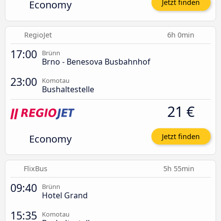
Economy
Jetzt finden
RegioJet
6h 0min
17:00
Brünn
Brno - Benesova Busbahnhof
23:00
Komotau
Bushaltestelle
21 €
Economy
Jetzt finden
FlixBus
5h 55min
09:40
Brünn
Hotel Grand
15:35
Komotau