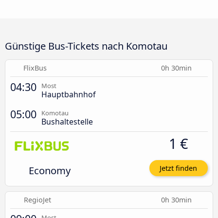
Günstige Bus-Tickets nach Komotau
FlixBus
0h 30min
04:30
Most
Hauptbahnhof
05:00
Komotau
Bushaltestelle
1 €
Economy
Jetzt finden
RegioJet
0h 30min
Most