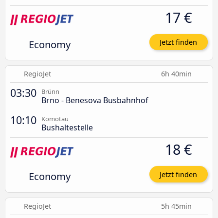
17 €
Economy
Jetzt finden
RegioJet
6h 40min
03:30
Brünn
Brno - Benesova Busbahnhof
10:10
Komotau
Bushaltestelle
18 €
Economy
Jetzt finden
RegioJet
5h 45min