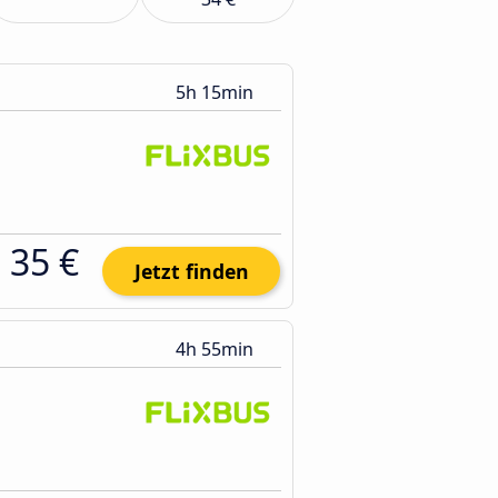
5h 15min
35 €
Jetzt finden
4h 55min