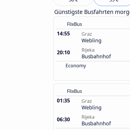
Günstigste Busfahrten mor
FlixBus
14:55
Graz
Webling
Rijeka
20:10
Busbahnhof
Economy
FlixBus
01:35
Graz
Webling
Rijeka
06:30
Busbahnhof