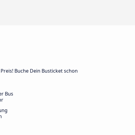
 Preis! Buche Dein Busticket schon
er Bus
hr
ung
m