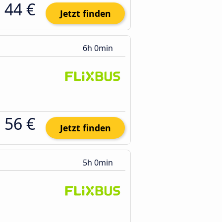
44 €
Jetzt finden
6h 0min
56 €
Jetzt finden
5h 0min