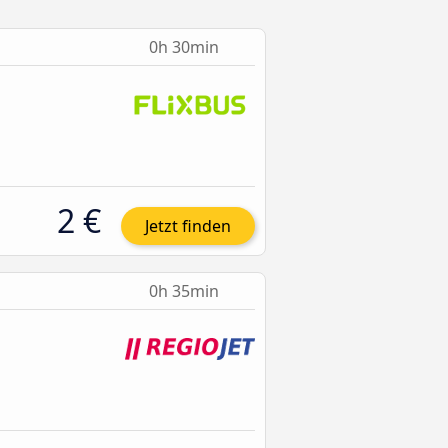
0h 30min
2 €
Jetzt finden
0h 35min