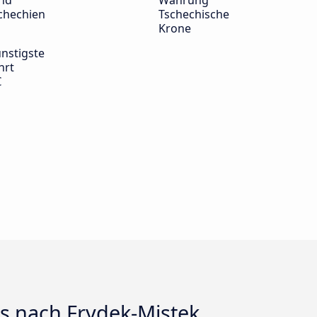
nd
Währung
chechien
Tschechische
Krone
nstigste
hrt
€
ts nach Frydek-Mistek