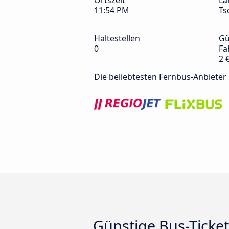
Ortszeit
La
11:54 PM
Ts
Haltestellen
Gü
0
Fa
2 
Die beliebtesten Fernbus-Anbieter
Günstige Bus-Ticke