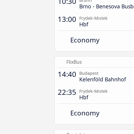
10:30
Brünn
Brno - Benesova Bus
13:00
Frydek-Mistek
Hbf
Economy
FlixBus
14:40
Budapest
Kelenföld Bahnhof
22:35
Frydek-Mistek
Hbf
Economy