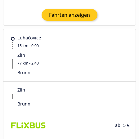
Fahrten anzeigen
Luhačovice
15 km - 0:00
Zlín
77 km - 2:40
Brünn
Zlín
Brünn
ab
5 €