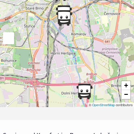
+
−
©
OpenStreetMap
contributors