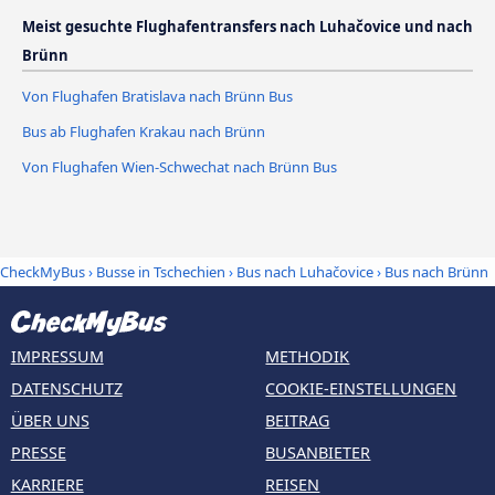
Meist gesuchte Flughafentransfers nach Luhačovice und nach
Brünn
Von Flughafen Bratislava nach Brünn Bus
Bus ab Flughafen Krakau nach Brünn
Von Flughafen Wien-Schwechat nach Brünn Bus
CheckMyBus
›
Busse in Tschechien
›
Bus nach Luhačovice
›
Bus nach Brünn
IMPRESSUM
METHODIK
DATENSCHUTZ
COOKIE-EINSTELLUNGEN
ÜBER UNS
BEITRAG
PRESSE
BUSANBIETER
KARRIERE
REISEN