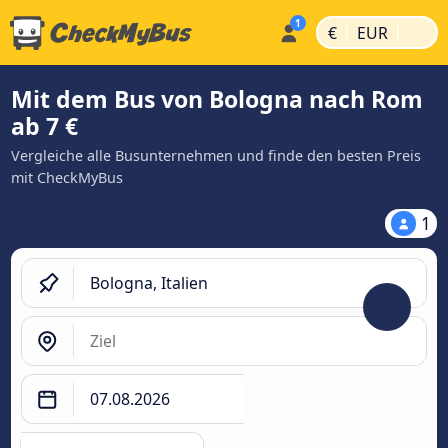
|
|
€
EUR
Mit dem Bus von Bologna nach Rom
ab 7 €
Vergleiche alle Busunternehmen und finde den besten Preis
mit CheckMyBus
1