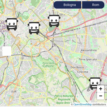
Bologna
Rom
+
−
©
OpenStreetMap
contributors