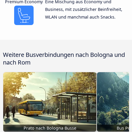
Premium Economy
Eine Mischung aus Economy und
Business, mit zusätzlicher Beinfreiheit,
WLAN und manchmal auch Snacks.
Weitere Busverbindungen nach Bologna und
nach Rom
Prato nach Bologna Busse
Bus Po