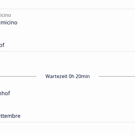
icino
umicino
of
Wartezeit 0h 20min
nhof
ettembre