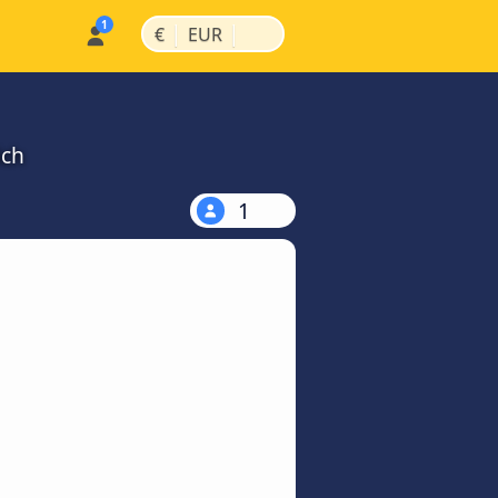
|
|
€
EUR
ich
1