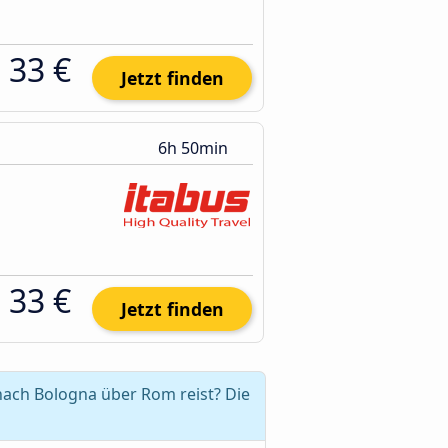
33 €
Jetzt finden
6h 50min
33 €
Jetzt finden
nach Bologna über Rom reist? Die