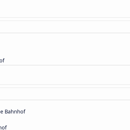
of
ne Bahnhof
hof