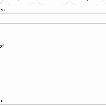
gen
of
of