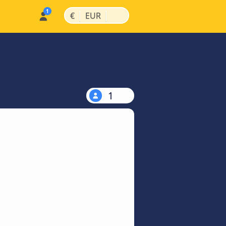
|
|
€
EUR
1