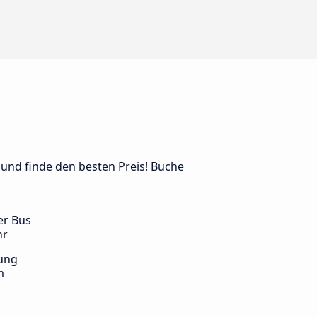
 und finde den besten Preis! Buche
er Bus
hr
ung
m