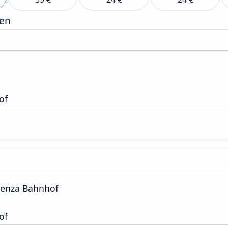
gen
of
lienza Bahnhof
of