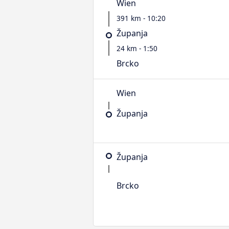
Wien
391 km - 10:20
Županja
24 km - 1:50
Brcko
Wien
Županja
Županja
Brcko