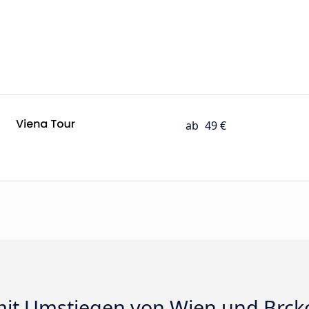
ab
49 €
it Umstiegen von Wien und Brck