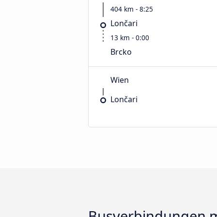
404 km - 8:25
Lončari
13 km - 0:00
Brcko
Wien
Lončari
Busverbindungen m