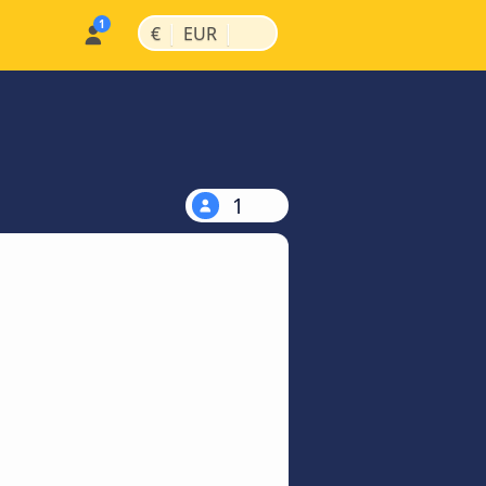
|
|
€
EUR
1