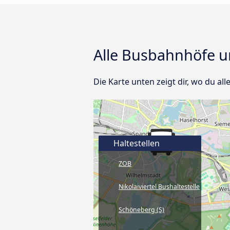
Alle Busbahnhöfe un
Die Karte unten zeigt dir, wo du all
Haltestellen
ZOB
Nikolaiviertel Bushaltestelle
Schöneberg (S)