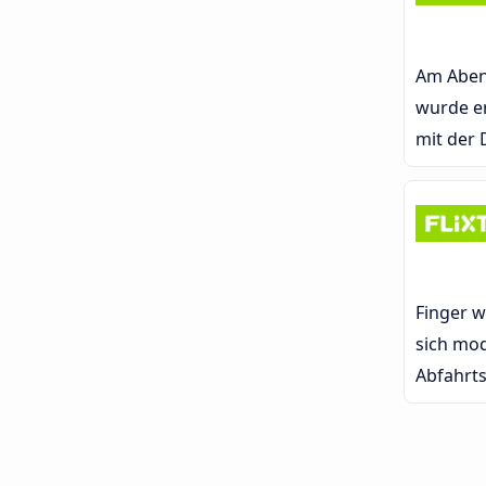
Am Aben
wurde er
mit der 
Finger w
sich mo
Abfahrts