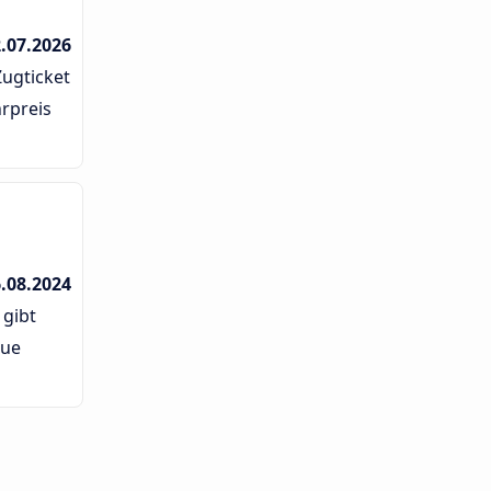
.07.2026
ugticket
rpreis
.08.2024
 gibt
eue