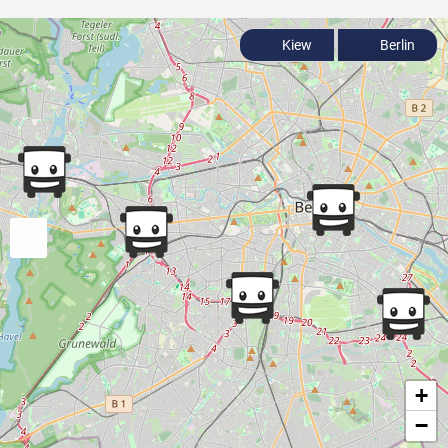
Kiew
Berlin
+
−