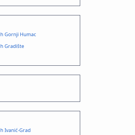
ch Gornji Humac
h Gradište
h Ivanić-Grad