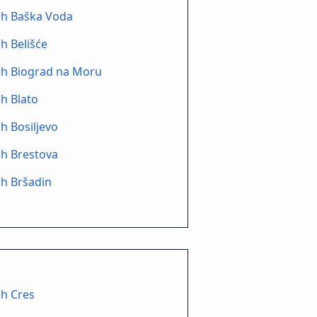
ch Baška Voda
h Belišće
ch Biograd na Moru
h Blato
h Bosiljevo
h Brestova
h Bršadin
h Cres