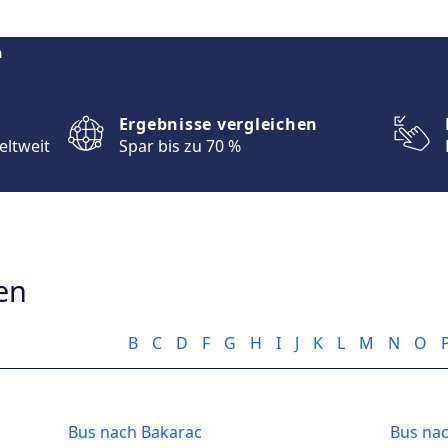
m
Ergebnisse vergleichen
eltweit
Spar bis zu 70 %
ien
B
C
D
F
G
H
I
J
K
L
M
N
O
Bus nach Bakarac
Bus nac