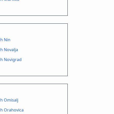
ch Nin
h Novalja
ch Novigrad
h Omisalj
ch Orahovica