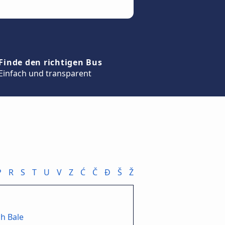
Finde den richtigen Bus
Einfach und transparent
P
R
S
T
U
V
Z
Ć
Č
Đ
Š
Ž
h Bale