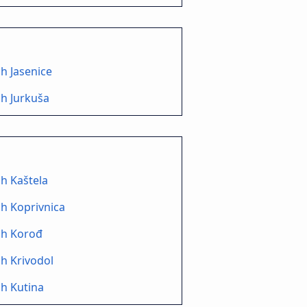
h Jasenice
h Jurkuša
h Kaštela
h Koprivnica
ch Korođ
h Krivodol
h Kutina