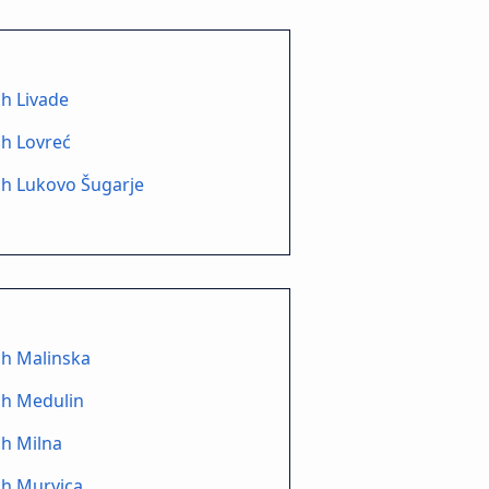
h Livade
h Lovreć
ch Lukovo Šugarje
ch Malinska
ch Medulin
h Milna
ch Murvica