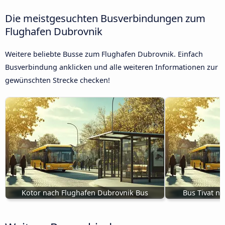
Die meistgesuchten Busverbindungen zum
Flughafen Dubrovnik
Weitere beliebte Busse zum Flughafen Dubrovnik. Einfach
Busverbindung anklicken und alle weiteren Informationen zur
gewünschten Strecke checken!
Kotor nach Flughafen Dubrovnik Bus
Bus Tivat n