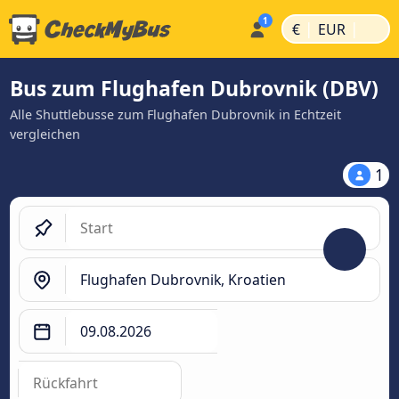
|
|
€
EUR
Bus zum Flughafen Dubrovnik (DBV)
Alle Shuttlebusse zum Flughafen Dubrovnik in Echtzeit
vergleichen
1