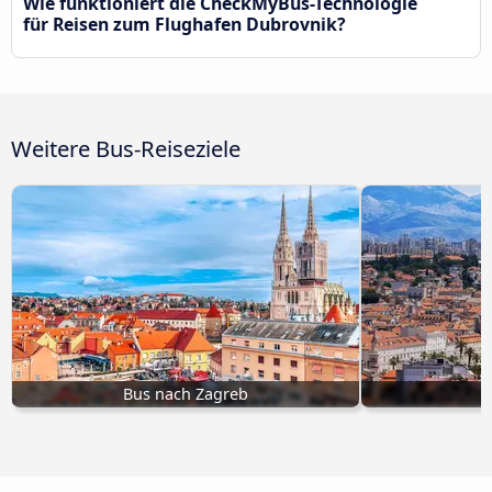
Wie funktioniert die CheckMyBus-Technologie
für Reisen zum Flughafen Dubrovnik?
Weitere Bus-Reiseziele
Bus nach Zagreb
B