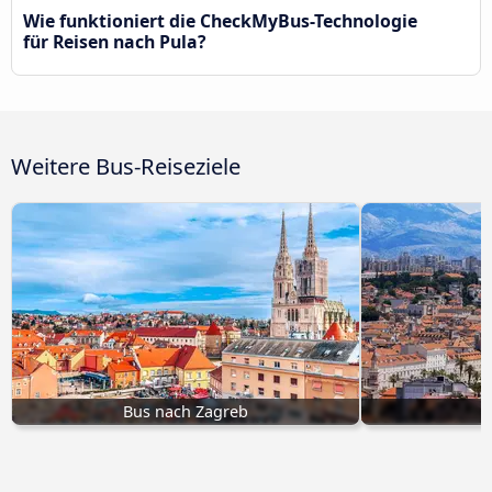
Wie funktioniert die CheckMyBus-Technologie
für Reisen nach Pula?
Weitere Bus-Reiseziele
Bus nach Zagreb
B