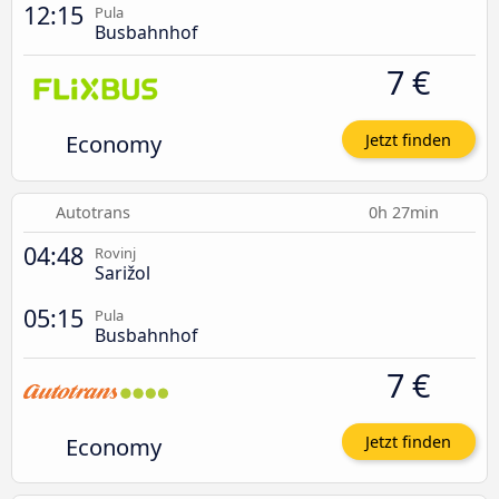
12:15
Pula
Busbahnhof
7 €
Economy
Jetzt finden
Autotrans
0h 27min
04:48
Rovinj
Sarižol
05:15
Pula
Busbahnhof
7 €
Economy
Jetzt finden