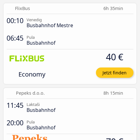
FlixBus
6h 35min
00:10
Venedig
Busbahnhof Mestre
06:45
Pula
Busbahnhof
40 €
Economy
Jetzt finden
Pepeks d.o.o.
8h 15min
11:45
Laktaši
Busbahnhof
20:00
Pula
Busbahnhof