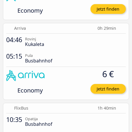
Economy
Jetzt finden
Arriva
0h 29min
04:46
Rovinj
Kukaleta
05:15
Pula
Busbahnhof
6 €
Economy
Jetzt finden
FlixBus
1h 40min
10:35
Opatija
Busbahnhof