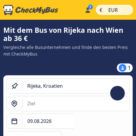
|
|
€
EUR
Mit dem Bus von Rijeka nach Wien
ab 36 €
Vergleiche alle Busunternehmen und finde den besten Preis
mit CheckMyBus
1