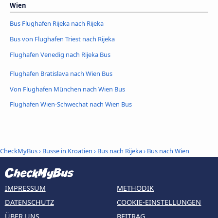
Wien
Bus Flughafen Rijeka nach Rijeka
Bus von Flughafen Triest nach Rijeka
Flughafen Venedig nach Rijeka Bus
Flughafen Bratislava nach Wien Bus
Von Flughafen München nach Wien Bus
Flughafen Wien-Schwechat nach Wien Bus
CheckMyBus
›
Busse in Kroatien
›
Bus nach Rijeka
›
Bus nach Wien
IMPRESSUM
METHODIK
DATENSCHUTZ
COOKIE-EINSTELLUNGEN
ÜBER UNS
BEITRAG