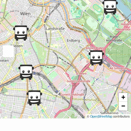
+
−
©
OpenStreetMap
contributors