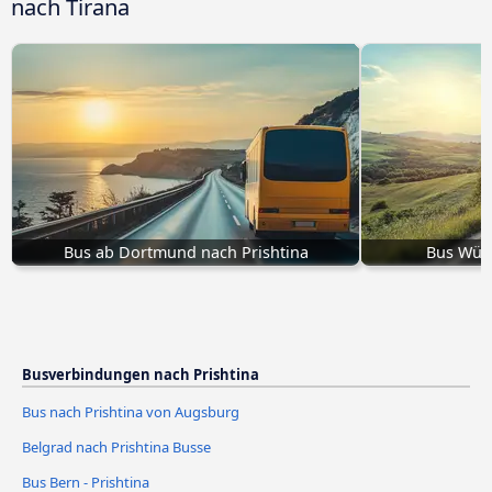
nach Tirana
Bus ab Dortmund nach Prishtina
Bus Würz
Busverbindungen nach Prishtina
Bus nach Prishtina von Augsburg
Belgrad nach Prishtina Busse
Bus Bern - Prishtina