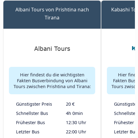
Albani Tours von Prishtina nach
Kabashi Tou
Tirana
Hier findest du die wichtigsten
Hier find
Fakten Busverbindung von Albani
Fakten Bus
Tours zwischen Prishtina und Tirana:
Tours zwisch
Günstigster Preis
20 €
Günstigster
Schnellster Bus
4h 0min
Schnellster
Frühester Bus
12:30 Uhr
Frühester 
Letzter Bus
22:00 Uhr
Letzter Bus