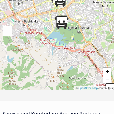
+
−
©
OpenStreetMap
contributors
Service und Komfort im Bus von Prishtina