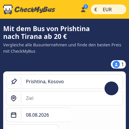
|
|
€
EUR
Mit dem Bus von Prishtina
nach Tirana ab 20 €
Vergleiche alle Busunternehmen und finde den besten Preis
mit CheckMyBus
1