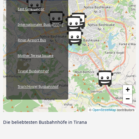
East Gate Lindor
Internationaler Busbahnhof
Rinas Airport Bus
Mother Teresa Square
Tiranë Busbahnhof
Trip'n'Hostel Busbahnhof
+
−
©
OpenStreetMap
contributors
Die beliebtesten Busbahnhöfe in Tirana