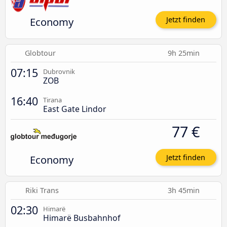
Economy
Jetzt finden
Globtour
9h 25min
07:15
Dubrovnik
ZOB
16:40
Tirana
East Gate Lindor
77 €
Economy
Jetzt finden
Riki Trans
3h 45min
02:30
Himarë
Himarë Busbahnhof