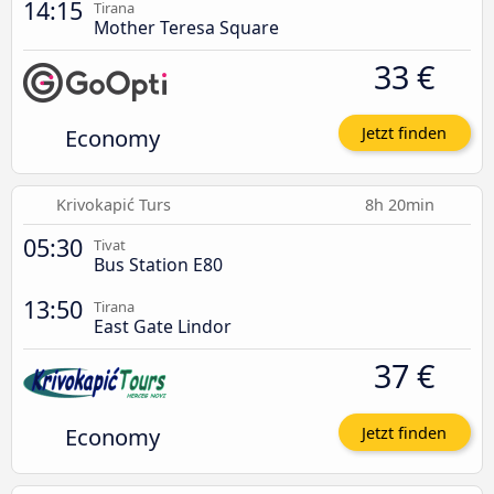
14:15
Tirana
Mother Teresa Square
33 €
Economy
Jetzt finden
Krivokapić Turs
8h 20min
05:30
Tivat
Bus Station E80
13:50
Tirana
East Gate Lindor
37 €
Economy
Jetzt finden