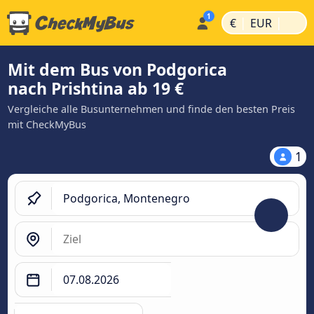
|
|
€
EUR
Mit dem Bus von Podgorica
nach Prishtina ab 19 €
Vergleiche alle Busunternehmen und finde den besten Preis
mit CheckMyBus
1