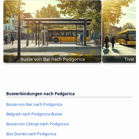
Busse von Bar nach Podgorica
Tivat 
Busverbindungen nach Podgorica
Busse von Bar nach Podgorica
Belgrad nach Podgorica Busse
Busse von Cetinje nach Podgorica
Bus Durrës nach Podgorica