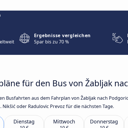
m
Ergebnisse vergleichen
eltweit
Spar bis zu 70 %
rpläne für den Bus von Žabljak na
sten Busfahrten aus dem Fahrplan von Žabljak nach Podgori
 Nikšić oder Radulovic Prevoz für die nächsten Tage.
Dienstag
Mittwoch
Donnerstag
10 €
10 €
10 €