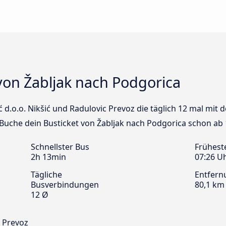
von Žabljak nach Podgorica
ić d.o.o. Nikšić und Radulovic Prevoz die täglich 12 mal mit
 Buche dein Busticket von Žabljak nach Podgorica schon ab 
Schnellster Bus
Frühest
2h 13min
07:26 U
Tägliche
Entfern
Busverbindungen
80,1 km
12 Ø
c Prevoz