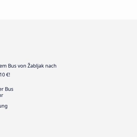
 dem Bus von Žabljak nach
10 €!
er Bus
hr
ung