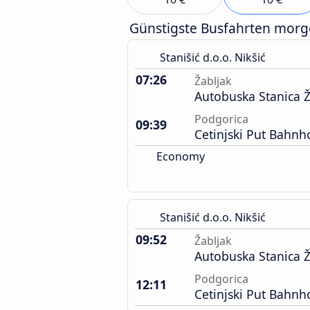
Günstigste Busfahrten mor
Stanišić d.o.o. Nikšić
07:26
Žabljak
Autobuska Stanica Ž
Podgorica
09:39
Cetinjski Put Bahnh
Economy
Stanišić d.o.o. Nikšić
09:52
Žabljak
Autobuska Stanica Ž
Podgorica
12:11
Cetinjski Put Bahnh