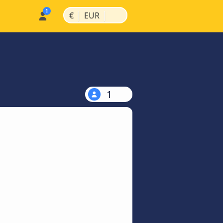
|
|
€
EUR
1