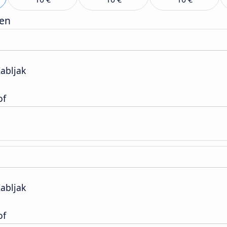
gen
abljak
of
abljak
of