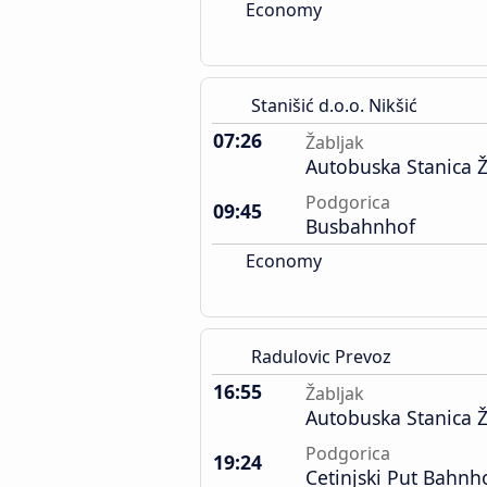
Economy
Stanišić d.o.o. Nikšić
07:26
Žabljak
Autobuska Stanica Ž
Podgorica
09:45
Busbahnhof
Economy
Radulovic Prevoz
16:55
Žabljak
Autobuska Stanica Ž
Podgorica
19:24
Cetinjski Put Bahnh