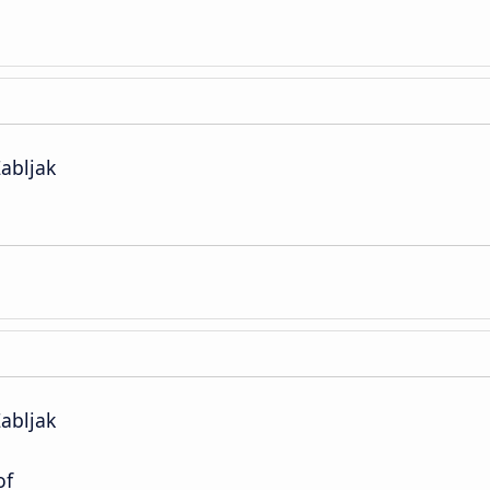
abljak
abljak
of