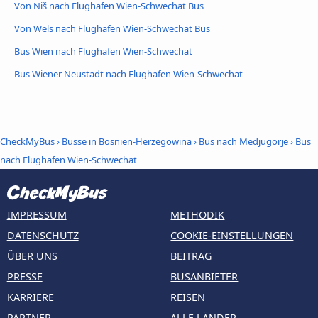
Von Niš nach Flughafen Wien-Schwechat Bus
Von Wels nach Flughafen Wien-Schwechat Bus
Bus Wien nach Flughafen Wien-Schwechat
Bus Wiener Neustadt nach Flughafen Wien-Schwechat
CheckMyBus
›
Busse in Bosnien-Herzegowina
›
Bus nach Medjugorje
›
Bus
nach Flughafen Wien-Schwechat
IMPRESSUM
METHODIK
DATENSCHUTZ
COOKIE-EINSTELLUNGEN
ÜBER UNS
BEITRAG
PRESSE
BUSANBIETER
KARRIERE
REISEN
PARTNER
ALLE LÄNDER