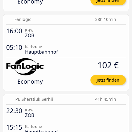
Economy
Jetzt finden
Fanlogic
38h 10min
16:00
Kiew
ZOB
05:10
Karlsruhe
Hauptbahnhof
102 €
Economy
Jetzt finden
PE Sherstiuk Serhii
41h 45min
22:30
Kiew
ZOB
15:15
Karlsruhe
Hauptbahnhof