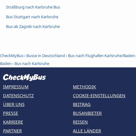
Straßburg nach Karlsruhe Bus
Bus Stuttgart nach Karlsruhe
Bus ab Zagreb nach Karlsruhe
CheckMyBus
›
Busse in Deutschland
›
Bus nach Flughafen Karlsruhe/Baden-
Baden
›
Bus nach Karlsruhe
IMPRESSUM
METHODIK
DATENSCHUTZ
COOKIE-EINSTELLUNGEN
ÜBER UNS
BEITRAG
PRESSE
BUSANBIETER
KARRIERE
REISEN
PARTNER
ALLE LÄNDER