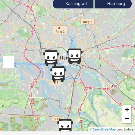
Kaliningrad
Hamburg
+
−
©
OpenStreetMap
contributors