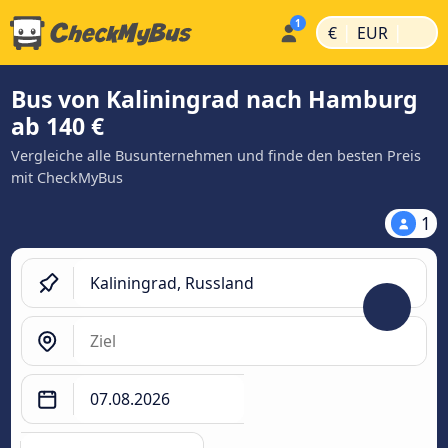
|
|
€
EUR
Bus von Kaliningrad nach Hamburg
ab 140 €
Vergleiche alle Busunternehmen und finde den besten Preis
mit CheckMyBus
1