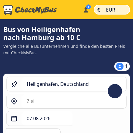
|
|
€
EUR
Bus von Heiligenhafen
nach Hamburg ab 10 €
Vergleiche alle Busunternehmen und finde den besten Preis
mit CheckMyBus
1