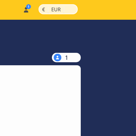
|
|
€
EUR
1