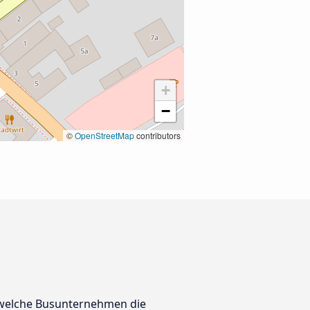
+
−
©
OpenStreetMap
contributors
r welche Busunternehmen die